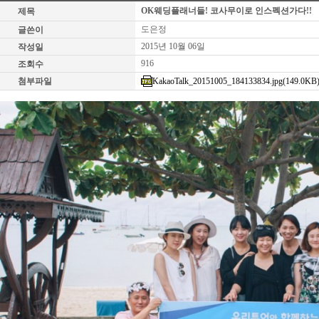
OK웨딩플래너들! 코사무이로 인스펙션가다!!
제목
도은정
글쓴이
2015년 10월 06일
작성일
916
조회수
첨부파일
KakaoTalk_20151005_184133834.jpg(149.0KB